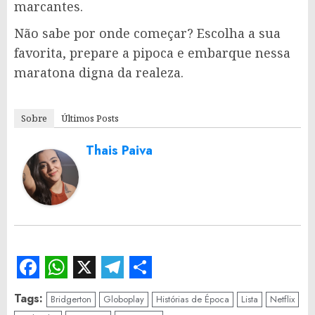
marcantes.
Não sabe por onde começar? Escolha a sua
favorita, prepare a pipoca e embarque nessa
maratona digna da realeza.
Sobre
Últimos Posts
Thais Paiva
Facebook
WhatsApp
X
Telegram
Share
Tags:
Bridgerton
Globoplay
Histórias de Época
Lista
Netflix