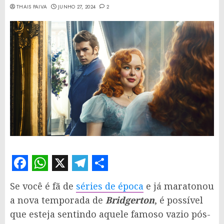
THAIS PAIVA
JUNHO 27, 2024
2
Facebook
WhatsApp
X
Telegram
Share
Se você é fã de
séries de época
e já maratonou
a nova temporada de
Bridgerton
, é possível
que esteja sentindo aquele famoso vazio pós-