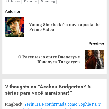
Outlander
Romance
Streaming
Continue
Anterior
Reading
Young Sherlock é a nova aposta do
Po
Prime Video
an
Próximo
O Parentesco entre Daenerys e
Próximo
Rhaenyra Targaryen
post:
2 thoughts on “
Acabou Bridgerton? 5
séries para você maratonar!
”
Pingback:
Yerin Ha é confirmada como Sophie na 4ª