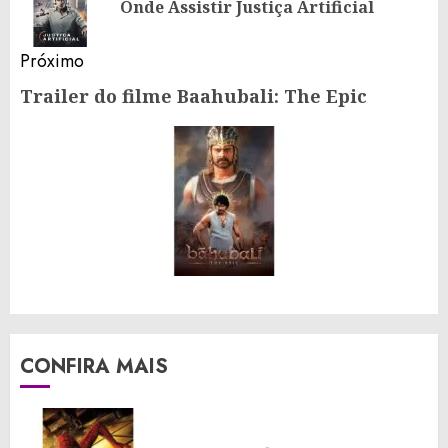
Po
Onde Assistir Justiça Artificial
an
Próximo
Trailer do filme Baahubali: The Epic
Próximo
post:
CONFIRA MAIS