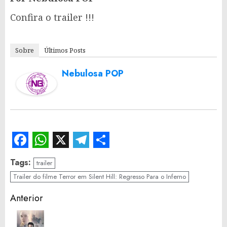
Confira o trailer !!!
Sobre
Últimos Posts
Nebulosa POP
Facebook
WhatsApp
X
Telegram
Share
Tags:
trailer
Trailer do filme Terror em Silent Hill: Regresso Para o Inferno
Continue
Anterior
Reading