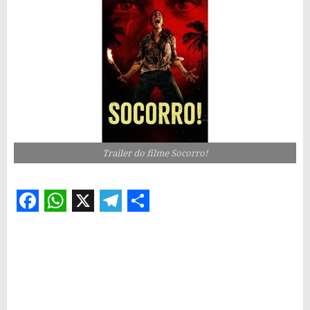
Trailer do filme Socorro!
Facebook
WhatsApp
X
Telegram
Share