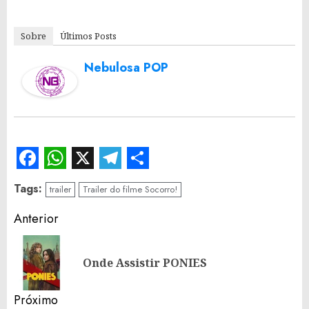
Sobre
Últimos Posts
Nebulosa POP
Facebook
WhatsApp
X
Telegram
Share
Tags:
trailer
Trailer do filme Socorro!
Continue
Anterior
Reading
Po
Onde Assistir PONIES
an
Próximo