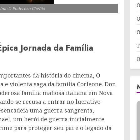
O
filme O Poderoso Chefão
O
O
pica Jornada da Família
T
O
mportantes da história do cinema,
O
 e violenta saga da família Corleone. Don
oderosa família mafiosa italiana em Nova
ndo se recusa a entrar no lucrativo
desencadeia uma guerra sangrenta,
hael, um herói de guerra inicialmente
rime para proteger seu pai e o legado da