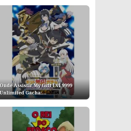
Onde Assistir My Gift Lvl 9999
Unlimited Gacha:…