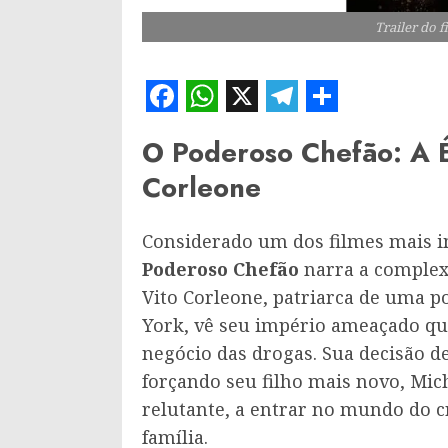
Trailer do 
Facebook
WhatsApp
X
Telegram
Share
O Poderoso Chefão: A É
Corleone
Considerado um dos filmes mais i
Poderoso Chefão
narra a complexa
Vito Corleone, patriarca de uma p
York, vê seu império ameaçado qua
negócio das drogas. Sua decisão 
forçando seu filho mais novo, Mic
relutante, a entrar no mundo do c
família.