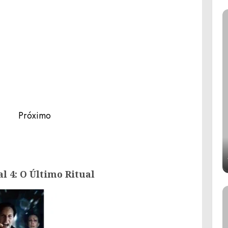
Próximo
Próximo
Post
post:
anterior:
l 4: O Último Ritual