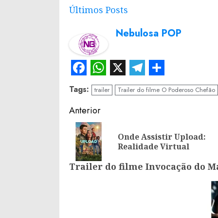
Últimos Posts
Nebulosa POP
Facebook
WhatsApp
X
Telegram
Share
Tags:
trailer
Trailer do filme O Poderoso Chefão
Continue
Anterior
Reading
Onde Assistir Upload:
Realidade Virtual
Trailer do filme Invocação do Ma