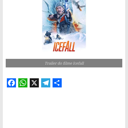
Trailer do filme Icefall
Facebook
WhatsApp
X
Telegram
Share