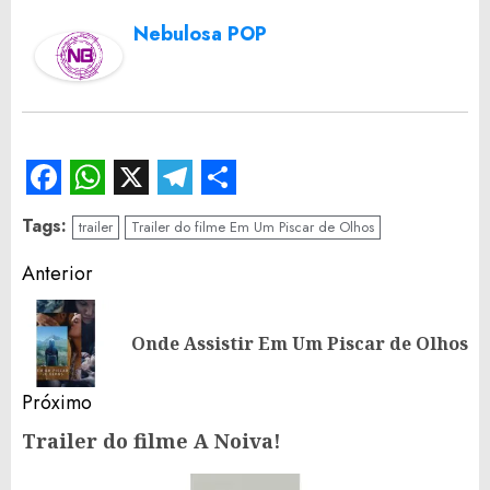
Nebulosa POP
Facebook
WhatsApp
X
Telegram
Share
Tags:
trailer
Trailer do filme Em Um Piscar de Olhos
Continue
Anterior
Reading
Po
Onde Assistir Em Um Piscar de Olhos
an
Próximo
Trailer do filme A Noiva!
Próximo
post: