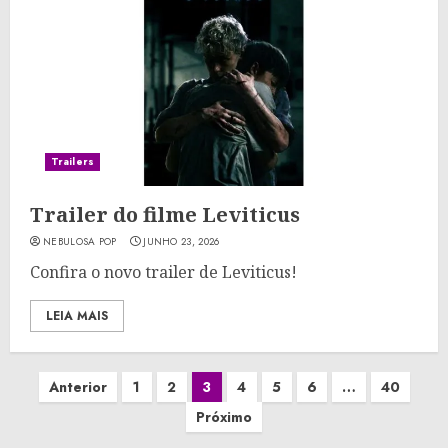
Trailers
Trailer do filme Leviticus
NEBULOSA POP
JUNHO 23, 2026
Confira o novo trailer de Leviticus!
LEIA MAIS
Paginação
Anterior
1
2
3
4
5
6
…
40
de
Próximo