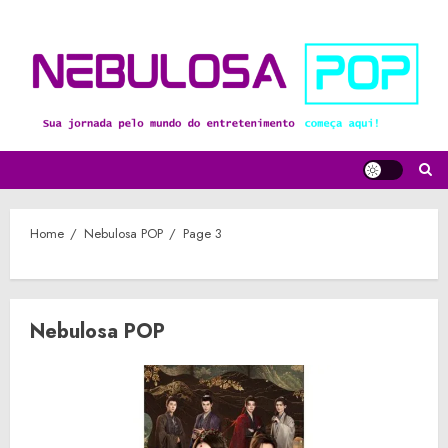
Skip
to
content
Home
Nebulosa POP
Page 3
Nebulosa POP